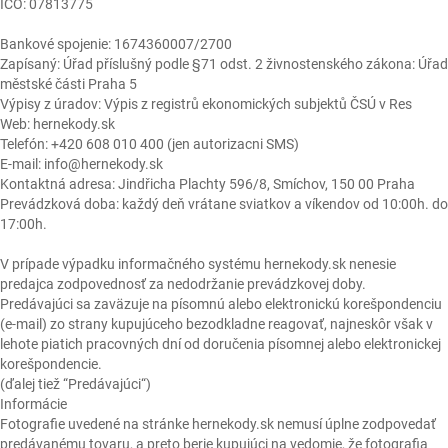
IČO: 07813775
Bankové spojenie: 1674360007/2700
Zapísaný: Úřad příslušný podle §71 odst. 2 živnostenského zákona: Úřad
městské části Praha 5
Výpisy z úradov: Výpis z registrů ekonomických subjektů ČSÚ v Res
Web: hernekody.sk
Telefón: +420 608 010 400 (jen autorizacni SMS)
E-mail: info@hernekody.sk
Kontaktná adresa: Jindřicha Plachty 596/8, Smíchov, 150 00 Praha
Prevádzková doba: každý deň vrátane sviatkov a víkendov od 10:00h. do
17:00h.
V prípade výpadku informačného systému hernekody.sk nenesie
predajca zodpovednosť za nedodržanie prevádzkovej doby.
Predávajúci sa zaväzuje na písomnú alebo elektronickú korešpondenciu
(e-mail) zo strany kupujúceho bezodkladne reagovať, najneskôr však v
lehote piatich pracovných dní od doručenia písomnej alebo elektronickej
korešpondencie.
(ďalej tiež “Predávajúci“)
Informácie
Fotografie uvedené na stránke hernekody.sk nemusí úplne zodpovedať
predávanému tovaru, a preto berie kupujúci na vedomie, že fotografia