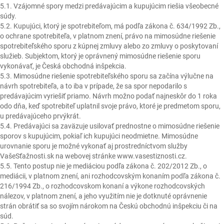
5.1. Vzájomné spory medzi predávajúcim a kupujúcim riešia všeobecné
súdy.
5.2. Kupujúci, ktorý je spotrebiteľom, má podľa zákona č. 634/1992 Zb.,
o ochrane spotrebiteľa, v platnom znení, právo na mimosúdne riešenie
spotrebiteľského sporu z kúpnej zmluvy alebo zo zmluvy o poskytovaní
služieb. Subjektom, ktorý je oprávnený mimosúdne riešenie sporu
vykonávať, je Česká obchodná inšpekcia.
5.3. Mimosúdne riešenie spotrebiteľského sporu sa začína výlučne na
návrh spotrebiteľa, a to iba v prípade, že sa spor nepodarilo s
predávajúcim vyriešiť priamo. Návrh možno podať najneskôr do 1 roka
odo dňa, keď spotrebiteľ uplatnil svoje právo, ktoré je predmetom sporu,
u predávajúceho prvýkrát.
5.4. Predávajúci sa zaväzuje usilovať prednostne o mimosúdne riešenie
sporov s kupujúcim, pokiaľ ich kupujúci neodmietne. Mimosúdne
urovnanie sporu je možné vykonať aj prostredníctvom služby
VašeSťažnosti.sk na webovej stránke www.vasestiznosti.cz.
5.5. Tento postup nie je mediáciou podľa zákona č. 202/2012 Zb., o
mediácii, v platnom znení, ani rozhodcovským konaním podľa zákona č.
216/1994 Zb., o rozhodcovskom konaní a výkone rozhodcovských
nálezov, v platnom znení, a jeho využitím nie je dotknuté oprávnenie
strán obrátiť sa so svojím nárokom na Českú obchodnú inšpekciu či na
súd.