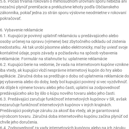
5.6. Počas trvania rokovaní o mimosúdnom urovnaní sporu nebežia ani
nezačnú plynúť premlčacie a prekluzívne lehoty podľa Občianskeho
zákonníka, pokiaľ jedna zo strán sporu výslovne neodmietne v rokovaní
pokračovať.
6. Vybavenie reklamácie
6.1. Kupujúci je povinný uplatniť reklamáciu u predávajúceho alebo
osoby určenej na opravu (výmene) bez zbytočného odkladu od zistenia
nedostatku. Ak tak urobí písomne alebo elektronicky, mal by uviesť svoje
kontaktné údaje, popis závady a požiadavku na spôsob vybavenia
reklamácie. Formulár na stiahnutie tu: uplatnenie reklamácie
6.2. Kupujúci berie na vedomie, že vada na internetovom kupóne vznikne
iba vtedy, ak kupujúci vloží nesprávne internetový kupón do hry alebo
aplikácie. Záručná doba sa predlžuje o dobu od uplatnenia reklamácie do
jej vybavenia alebo do doby, kedy bol kupujúci povinný si vec vyzdvihnúť.
Ak dôjde k výmene tovaru alebo jeho časti, uplatní sa zodpovednosť
predávajúceho ako by išlo o kúpu nového tovaru alebo jeho časti.
6.3. Predávajúci zaručuje funkčnosť internetových kupónov v SR, avšak
nezaručuje funkčnosť internetových kupónov v iných krajinách.
Predávajúci poskytuje záruku za akosť iba vtedy, ak je garantovaná
výrobcom tovaru. Záručná doba internetového kupónu začína plynúť od
chvíle jeho doručenia.
6.4. Zodpovednosť za vady internetových kupónov alebo na ich záruku