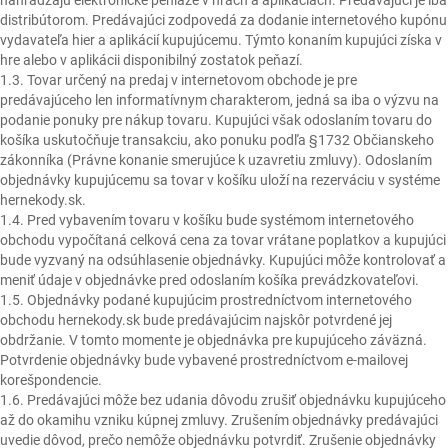
nahrádzajú elektronické peniaze v hrách a aplikáciách. Predávajúci je iba
distribútorom. Predávajúci zodpovedá za dodanie internetového kupónu
vydavateľa hier a aplikácií kupujúcemu. Týmto konaním kupujúci získa v
hre alebo v aplikácii disponibilný zostatok peňazí.
1.3. Tovar určený na predaj v internetovom obchode je pre
predávajúceho len informatívnym charakterom, jedná sa iba o výzvu na
podanie ponuky pre nákup tovaru. Kupujúci však odoslaním tovaru do
košíka uskutočňuje transakciu, ako ponuku podľa §1732 Občianskeho
zákonníka (Právne konanie smerujúce k uzavretiu zmluvy). Odoslaním
objednávky kupujúcemu sa tovar v košíku uloží na rezerváciu v systéme
hernekody.sk.
1.4. Pred vybavením tovaru v košíku bude systémom internetového
obchodu vypočítaná celková cena za tovar vrátane poplatkov a kupujúci
bude vyzvaný na odsúhlasenie objednávky. Kupujúci môže kontrolovať a
meniť údaje v objednávke pred odoslaním košíka prevádzkovateľovi.
1.5. Objednávky podané kupujúcim prostredníctvom internetového
obchodu hernekody.sk bude predávajúcim najskôr potvrdené jej
obdržanie. V tomto momente je objednávka pre kupujúceho záväzná.
Potvrdenie objednávky bude vybavené prostredníctvom e-mailovej
korešpondencie.
1.6. Predávajúci môže bez udania dôvodu zrušiť objednávku kupujúceho
až do okamihu vzniku kúpnej zmluvy. Zrušením objednávky predávajúci
uvedie dôvod, prečo nemôže objednávku potvrdiť. Zrušenie objednávky