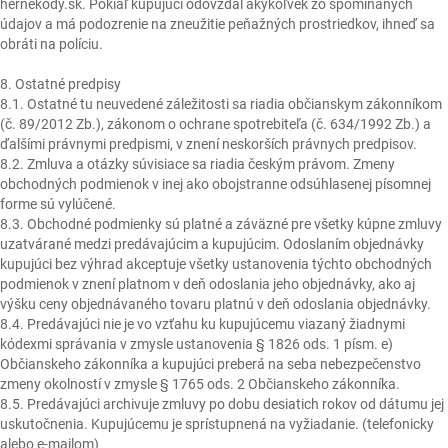
hernekody.sk. Pokiaľ kupujúci odovzdal akýkoľvek zo spomínaných
údajov a má podozrenie na zneužitie peňažných prostriedkov, ihneď sa
obráti na políciu.
8. Ostatné predpisy
8.1. Ostatné tu neuvedené záležitosti sa riadia občianskym zákonníkom
(č. 89/2012 Zb.), zákonom o ochrane spotrebiteľa (č. 634/1992 Zb.) a
ďalšími právnymi predpismi, v znení neskorších právnych predpisov.
8.2. Zmluva a otázky súvisiace sa riadia českým právom. Zmeny
obchodných podmienok v inej ako obojstranne odsúhlasenej písomnej
forme sú vylúčené.
8.3. Obchodné podmienky sú platné a záväzné pre všetky kúpne zmluvy
uzatvárané medzi predávajúcim a kupujúcim. Odoslaním objednávky
kupujúci bez výhrad akceptuje všetky ustanovenia týchto obchodných
podmienok v znení platnom v deň odoslania jeho objednávky, ako aj
výšku ceny objednávaného tovaru platnú v deň odoslania objednávky.
8.4. Predávajúci nie je vo vzťahu ku kupujúcemu viazaný žiadnymi
kódexmi správania v zmysle ustanovenia § 1826 ods. 1 písm. e)
Občianskeho zákonníka a kupujúci preberá na seba nebezpečenstvo
zmeny okolností v zmysle § 1765 ods. 2 Občianskeho zákonníka.
8.5. Predávajúci archivuje zmluvy po dobu desiatich rokov od dátumu jej
uskutočnenia. Kupujúcemu je sprístupnená na vyžiadanie. (telefonicky
alebo e-mailom)