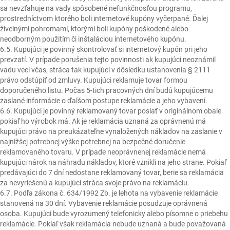
sa nevzťahuje na vady spôsobené nefunkčnosťou programu,
prostredníctvom ktorého boli internetové kupóny vyčerpané. Ďalej
živelnými pohromami, ktorými boli kupóny poškodené alebo
neodborným použitím či inštaláciou internetového kupónu.
6.5. Kupujúci je povinný skontrolovať si internetový kupón pri jeho
prevzatí. V prípade porušenia tejto povinnosti ak kupujúci neoznámil
vadu veci včas, stráca tak kupujúci v dôsledku ustanovenia § 2111
právo odstúpiť od zmluvy. Kupujúci reklamuje tovar formou
doporučeného listu. Počas 5-tich pracovných dní budú kupujúcemu
zaslané informácie o ďalšom postupe reklamácie a jeho vybavení.
6.6. Kupujúci je povinný reklamovaný tovar poslať v originálnom obale
pokiaľ ho výrobok má. Ak je reklamácia uznaná za oprávnenú má
kupujúci právo na preukázateľne vynaložených nákladov na zaslanie v
najnižšej potrebnej výške potrebnej na bezpečné doručenie
reklamovaného tovaru. V prípade neoprávnenej reklamácie nemá
kupujúci nárok na náhradu nákladov, ktoré vznikli na jeho strane. Pokiaľ
predávajúci do 7 dní nedostane reklamovaný tovar, berie sa reklamácia
za nevyriešenú a kupujúci stráca svoje právo na reklamáciu.
6.7. Podľa zákona č. 634/1992 Zb. je lehota na vybavenie reklamácie
stanovená na 30 dní. Vybavenie reklamácie posudzuje oprávnená
osoba. Kupujúci bude vyrozumený telefonicky alebo písomne o priebehu
reklamácie. Pokiaľ však reklamácia nebude uznaná a bude považovaná