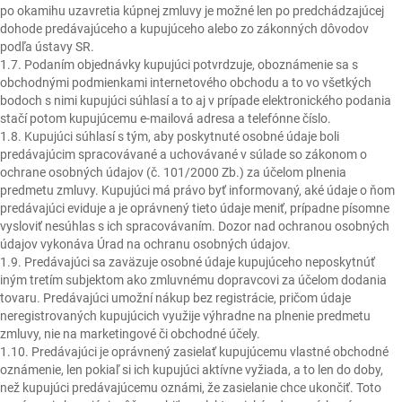
po okamihu uzavretia kúpnej zmluvy je možné len po predchádzajúcej
dohode predávajúceho a kupujúceho alebo zo zákonných dôvodov
podľa ústavy SR.
1.7. Podaním objednávky kupujúci potvrdzuje, oboznámenie sa s
obchodnými podmienkami internetového obchodu a to vo všetkých
bodoch s nimi kupujúci súhlasí a to aj v prípade elektronického podania
stačí potom kupujúcemu e-mailová adresa a telefónne číslo.
1.8. Kupujúci súhlasí s tým, aby poskytnuté osobné údaje boli
predávajúcim spracovávané a uchovávané v súlade so zákonom o
ochrane osobných údajov (č. 101/2000 Zb.) za účelom plnenia
predmetu zmluvy. Kupujúci má právo byť informovaný, aké údaje o ňom
predávajúci eviduje a je oprávnený tieto údaje meniť, prípadne písomne
vysloviť nesúhlas s ich spracovávaním. Dozor nad ochranou osobných
údajov vykonáva Úrad na ochranu osobných údajov.
1.9. Predávajúci sa zaväzuje osobné údaje kupujúceho neposkytnúť
iným tretím subjektom ako zmluvnému dopravcovi za účelom dodania
tovaru. Predávajúci umožní nákup bez registrácie, pričom údaje
neregistrovaných kupujúcich využije výhradne na plnenie predmetu
zmluvy, nie na marketingové či obchodné účely.
1.10. Predávajúci je oprávnený zasielať kupujúcemu vlastné obchodné
oznámenie, len pokiaľ si ich kupujúci aktívne vyžiada, a to len do doby,
než kupujúci predávajúcemu oznámi, že zasielanie chce ukončiť. Toto