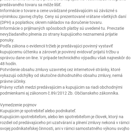
predávaného tovaru sa môže líšiť.
Informácie o tovare a cene uvádzané predávajúcim sú záväzné s
výnimkou zjavnej chyby. Ceny sú prezentované vrátane všetkých daní
(DPH) a poplatkov, okrem nákladov na doručenie tovaru.
Informácie o prijímaných spôsoboch platby sú uvedené tu. Prevzatie
nevyžiadaného plnenia zo strany kupujúceho neznamená prijatie
ponuky.
Podľa zákona o evidencii tržieb je predávajúci povinný vystaviť
kupujúcemu účtenku a zároveň je povinný evidovať prijatú tržbu u
správcu dane on-line. V prípade technického výpadku však najneskôr do
48 hodín.
Potvrdenie obsahu zmluvy uzavretej cez internetové stránky, ktoré
vykazujú odchýlky od skutočne dohodnutého obsahu zmluvy, nemá
právne účinky.
Právny vzťah medzi predávajúcim a kupujúcim sa riadi obchodnými
podmienkami aj zákonom č.89/2012 Zb. Občianskeho zákonníka.
Vymedzenie pojmov
Kupujúcim je spotrebiteľ alebo podnikateľ.
Kupujúcim spotrebiteľom, alebo len spotrebiteľom je človek, ktorý na
rozdiel od predávajúceho pri uzatváraní a plnení zmluvy nekoná v rámci
svojej podnikateľskej činnosti, ani v rámci samostatného výkonu svojho