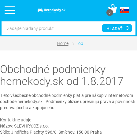
0
HĽADAŤ
Home
op
Obchodné podmienky
hernekody.sk od 1.8.2017
Tieto všeobecné obchodné podmienky platia pre nákup v internetovom
obchode hernekody.sk . Podmienky bližšie upresňujú práva a povinnosti
predávajúceho a kupujúceho.
Kontaktné údaje
Názov: SLEVHRY.CZ s.r.o.
Sídlo: Jindřicha Plachty 596/8, Smíchov, 150 00 Praha