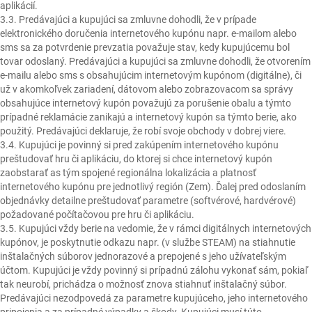
aplikácií.
3.3. Predávajúci a kupujúci sa zmluvne dohodli, že v prípade
elektronického doručenia internetového kupónu napr. e-mailom alebo
sms sa za potvrdenie prevzatia považuje stav, kedy kupujúcemu bol
tovar odoslaný. Predávajúci a kupujúci sa zmluvne dohodli, že otvorením
e-mailu alebo sms s obsahujúcim internetovým kupónom (digitálne), či
už v akomkoľvek zariadení, dátovom alebo zobrazovacom sa správy
obsahujúce internetový kupón považujú za porušenie obalu a týmto
prípadné reklamácie zanikajú a internetový kupón sa týmto berie, ako
použitý. Predávajúci deklaruje, že robí svoje obchody v dobrej viere.
3.4. Kupujúci je povinný si pred zakúpením internetového kupónu
preštudovať hru či aplikáciu, do ktorej si chce internetový kupón
zaobstarať as tým spojené regionálna lokalizácia a platnosť
internetového kupónu pre jednotlivý región (Zem). Ďalej pred odoslaním
objednávky detailne preštudovať parametre (softvérové, hardvérové)
požadované počítačovou pre hru či aplikáciu.
3.5. Kupujúci vždy berie na vedomie, že v rámci digitálnych internetových
kupónov, je poskytnutie odkazu napr. (v službe STEAM) na stiahnutie
inštalačných súborov jednorazové a prepojené s jeho užívateľským
účtom. Kupujúci je vždy povinný si prípadnú zálohu vykonať sám, pokiaľ
tak neurobí, prichádza o možnosť znova stiahnuť inštalačný súbor.
Predávajúci nezodpovedá za parametre kupujúceho, jeho internetového