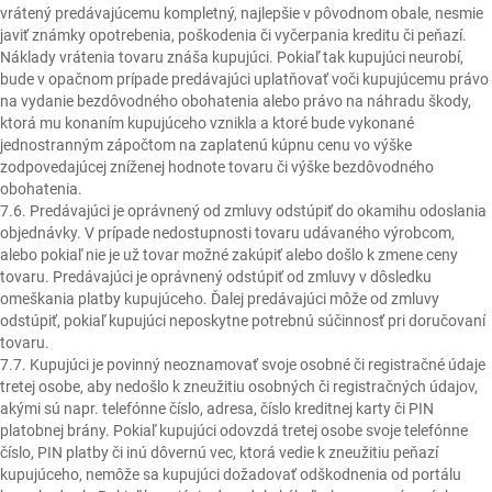
vrátený predávajúcemu kompletný, najlepšie v pôvodnom obale, nesmie
javiť známky opotrebenia, poškodenia či vyčerpania kreditu či peňazí.
Náklady vrátenia tovaru znáša kupujúci. Pokiaľ tak kupujúci neurobí,
bude v opačnom prípade predávajúci uplatňovať voči kupujúcemu právo
na vydanie bezdôvodného obohatenia alebo právo na náhradu škody,
ktorá mu konaním kupujúceho vznikla a ktoré bude vykonané
jednostranným zápočtom na zaplatenú kúpnu cenu vo výške
zodpovedajúcej zníženej hodnote tovaru či výške bezdôvodného
obohatenia.
7.6. Predávajúci je oprávnený od zmluvy odstúpiť do okamihu odoslania
objednávky. V prípade nedostupnosti tovaru udávaného výrobcom,
alebo pokiaľ nie je už tovar možné zakúpiť alebo došlo k zmene ceny
tovaru. Predávajúci je oprávnený odstúpiť od zmluvy v dôsledku
omeškania platby kupujúceho. Ďalej predávajúci môže od zmluvy
odstúpiť, pokiaľ kupujúci neposkytne potrebnú súčinnosť pri doručovaní
tovaru.
7.7. Kupujúci je povinný neoznamovať svoje osobné či registračné údaje
tretej osobe, aby nedošlo k zneužitiu osobných či registračných údajov,
akými sú napr. telefónne číslo, adresa, číslo kreditnej karty či PIN
platobnej brány. Pokiaľ kupujúci odovzdá tretej osobe svoje telefónne
číslo, PIN platby či inú dôvernú vec, ktorá vedie k zneužitiu peňazí
kupujúceho, nemôže sa kupujúci dožadovať odškodnenia od portálu