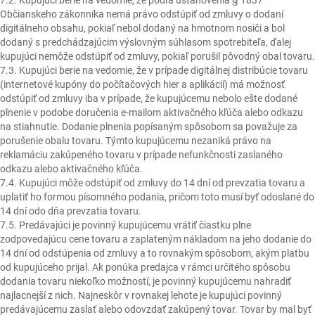
7.2. Kupujúci berie na vedomie, že podľa ustanovenia § 1837
Občianskeho zákonníka nemá právo odstúpiť od zmluvy o dodaní
digitálneho obsahu, pokiaľ nebol dodaný na hmotnom nosiči a bol
dodaný s predchádzajúcim výslovným súhlasom spotrebiteľa, ďalej
kupujúci nemôže odstúpiť od zmluvy, pokiaľ porušil pôvodný obal tovaru.
7.3. Kupujúci berie na vedomie, že v prípade digitálnej distribúcie tovaru
(internetové kupóny do počítačových hier a aplikácií) má možnosť
odstúpiť od zmluvy iba v prípade, že kupujúcemu nebolo ešte dodané
plnenie v podobe doručenia e-mailom aktivačného kľúča alebo odkazu
na stiahnutie. Dodanie plnenia popísaným spôsobom sa považuje za
porušenie obalu tovaru. Týmto kupujúcemu nezaniká právo na
reklamáciu zakúpeného tovaru v prípade nefunkčnosti zaslaného
odkazu alebo aktivačného kľúča.
7.4. Kupujúci môže odstúpiť od zmluvy do 14 dní od prevzatia tovaru a
uplatiť ho formou písomného podania, pričom toto musí byť odoslané do
14 dní odo dňa prevzatia tovaru.
7.5. Predávajúci je povinný kupujúcemu vrátiť čiastku plne
zodpovedajúcu cene tovaru a zaplateným nákladom na jeho dodanie do
14 dní od odstúpenia od zmluvy a to rovnakým spôsobom, akým platbu
od kupujúceho prijal. Ak ponúka predajca v rámci určitého spôsobu
dodania tovaru niekoľko možností, je povinný kupujúcemu nahradiť
najlacnejší z nich. Najneskôr v rovnakej lehote je kupujúci povinný
predávajúcemu zaslať alebo odovzdať zakúpený tovar. Tovar by mal byť