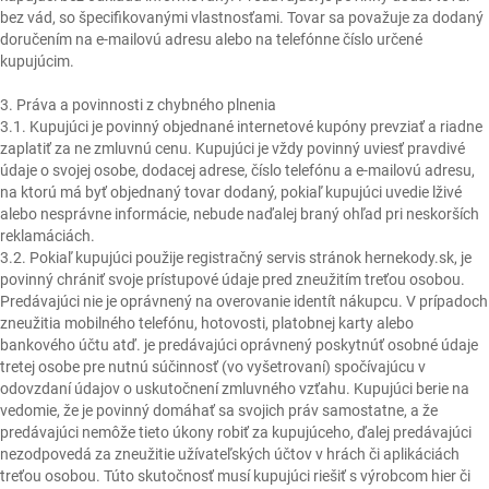
bez vád, so špecifikovanými vlastnosťami. Tovar sa považuje za dodaný
doručením na e-mailovú adresu alebo na telefónne číslo určené
kupujúcim.
3. Práva a povinnosti z chybného plnenia
3.1. Kupujúci je povinný objednané internetové kupóny prevziať a riadne
zaplatiť za ne zmluvnú cenu. Kupujúci je vždy povinný uviesť pravdivé
údaje o svojej osobe, dodacej adrese, číslo telefónu a e-mailovú adresu,
na ktorú má byť objednaný tovar dodaný, pokiaľ kupujúci uvedie lživé
alebo nesprávne informácie, nebude naďalej braný ohľad pri neskorších
reklamáciách.
3.2. Pokiaľ kupujúci použije registračný servis stránok hernekody.sk, je
povinný chrániť svoje prístupové údaje pred zneužitím treťou osobou.
Predávajúci nie je oprávnený na overovanie identít nákupcu. V prípadoch
zneužitia mobilného telefónu, hotovosti, platobnej karty alebo
bankového účtu atď. je predávajúci oprávnený poskytnúť osobné údaje
tretej osobe pre nutnú súčinnosť (vo vyšetrovaní) spočívajúcu v
odovzdaní údajov o uskutočnení zmluvného vzťahu. Kupujúci berie na
vedomie, že je povinný domáhať sa svojich práv samostatne, a že
predávajúci nemôže tieto úkony robiť za kupujúceho, ďalej predávajúci
nezodpovedá za zneužitie užívateľských účtov v hrách či aplikáciách
treťou osobou. Túto skutočnosť musí kupujúci riešiť s výrobcom hier či