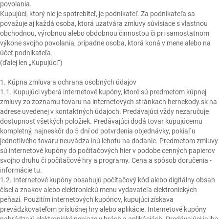
povolania.
Kupujúci, ktorý nie je spotrebiteľ, je podnikateľ. Za podnikateľa sa
považuje aj každá osoba, ktorá uzatvára zmluvy súvisiace s vlastnou
obchodnou, výrobnou alebo obdobnou činnosťou či pri samostatnom
výkone svojho povolania, prípadne osoba, ktorá koná v mene alebo na
účet podnikateľa.
(ďalej len „Kupujúci“)
1. Kúpna zmluva a ochrana osobných údajov
1.1. Kupujúci vyberá internetové kupóny, ktoré sú predmetom kúpnej
zmluvy zo zoznamu tovaru na internetových stránkach hernekody.sk na
adrese uvedenej v kontaktných údajoch. Predávajúci vždy nezaručuje
dostupnosť všetkých položiek. Predávajúci dodá tovar kupujúcemu
kompletný, najneskôr do 5 dní od potvrdenia objednávky, pokiaľ u
jednotlivého tovaru neuvádza inú lehotu na dodanie. Predmetom zmluvy
sú internetové kupóny do počítačových hier v podobe cenných papierov
svojho druhu či počítačové hry a programy. Cena a spôsob doručenia -
informácie tu.
1.2. Internetové kupóny obsahujú počítačový kód alebo digitálny obsah
čísel a znakov alebo elektronickú menu vydavateľa elektronických
peňazí. Použitím internetových kupónov, kupujúci získava
prevádzkovateľom príslušnej hry alebo aplikácie. Internetové kupóny