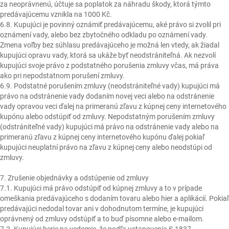
za neoprávnenú, účtuje sa poplatok za náhradu škody, ktorá týmto
predávajúcemu vznikla na 1000 Kč.
6.8. Kupujúci je povinný oznámiť predávajúcemu, aké právo si zvolil pri
oznámení vady, alebo bez zbytočného odkladu po oznámení vady.
Zmena voľby bez súhlasu predávajúceho je možná len vtedy, ak žiadal
kupujúci opravu vady, ktorá sa ukáže byť neodstrániteľná. Ak nezvolí
kupujúci svoje právo z podstatného porušenia zmluvy včas, má práva
ako pri nepodstatnom porušení zmluvy.
6.9. Podstatné porušením zmluvy (neodstrániteľné vady) kupujúci má
právo na odstránenie vady dodaním novej veci alebo na odstránenie
vady opravou veci ďalej na primeranú zľavu z kúpnej ceny internetového
kupónu alebo odstúpiť od zmluvy. Nepodstatným porušením zmluvy
(odstrániteľné vady) kupujúci má právo na odstránenie vady alebo na
primeranú zľavu z kúpnej ceny internetového kupónu ďalej pokiaľ
kupujúci neuplatní právo na zľavu z kúpnej ceny alebo neodstúpi od
zmluvy.
7. Zrušenie objednávky a odstúpenie od zmluvy
7.1. Kupujúci má právo odstúpiť od kúpnej zmluvy a to v prípade
omeškania predávajúceho s dodaním tovaru alebo hier a aplikácií. Pokiaľ
predávajúci nedodal tovar ani v dohodnutom termíne, je kupujúci
oprávnený od zmluvy odstúpiť a to buď písomne alebo e-mailom.