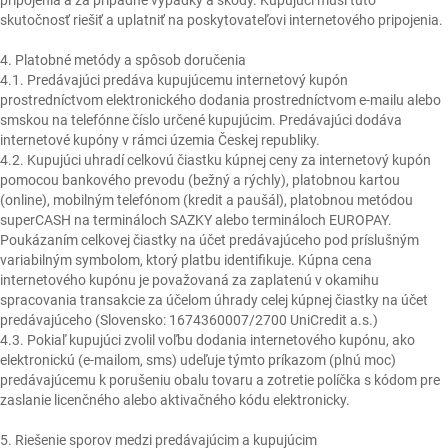
pripojenia a za prípadné výpadky a škody. Kupujúci musí túto
skutočnosť riešiť a uplatniť na poskytovateľovi internetového pripojenia.
4. Platobné metódy a spôsob doručenia
4.1. Predávajúci predáva kupujúcemu internetový kupón
prostredníctvom elektronického dodania prostredníctvom e-mailu alebo
smskou na telefónne číslo určené kupujúcim. Predávajúci dodáva
internetové kupóny v rámci územia Českej republiky.
4.2. Kupujúci uhradí celkovú čiastku kúpnej ceny za internetový kupón
pomocou bankového prevodu (bežný a rýchly), platobnou kartou
(online), mobilným telefónom (kredit a paušál), platobnou metódou
superCASH na termináloch SAZKY alebo termináloch EUROPAY.
Poukázaním celkovej čiastky na účet predávajúceho pod príslušným
variabilným symbolom, ktorý platbu identifikuje. Kúpna cena
internetového kupónu je považovaná za zaplatenú v okamihu
spracovania transakcie za účelom úhrady celej kúpnej čiastky na účet
predávajúceho (Slovensko: 1674360007/2700 UniCredit a.s.)
4.3. Pokiaľ kupujúci zvolil voľbu dodania internetového kupónu, ako
elektronickú (e-mailom, sms) udeľuje týmto príkazom (plnú moc)
predávajúcemu k porušeniu obalu tovaru a zotretie políčka s kódom pre
zaslanie licenčného alebo aktivačného kódu elektronicky.
5. Riešenie sporov medzi predávajúcim a kupujúcim