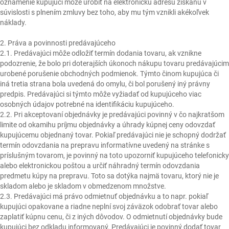
oznámenie kupujúci môže urobiť na elektronickú adresu získanú v
súvislosti s plnením zmluvy bez toho, aby mu tým vznikli akékoľvek
náklady.
2. Práva a povinnosti predávajúceho
2.1. Predávajúci môže odložiť termín dodania tovaru, ak vznikne
podozrenie, že bolo pri doterajších úkonoch nákupu tovaru predávajúcim
urobené porušenie obchodných podmienok. Týmto činom kupujúca či
iná tretia strana bola uvedená do omylu, či bol porušený iný právny
predpis. Predávajúci si týmto môže vyžiadať od kupujúceho viac
osobných údajov potrebné na identifikáciu kupujúceho.
2.2. Pri akceptovaní objednávky je predávajúci povinný v čo najkratšom
limite od okamihu príjmu objednávky a úhrady kúpnej ceny odovzdať
kupujúcemu objednaný tovar. Pokiaľ predávajúci nie je schopný dodržať
termín odovzdania na prepravu informatívne uvedený na stránke s
príslušným tovarom, je povinný na toto upozorniť kupujúceho telefonicky
alebo elektronickou poštou a určiť náhradný termín odovzdania
predmetu kúpy na prepravu. Toto sa dotýka najmä tovaru, ktorý nie je
skladom alebo je skladom v obmedzenom množstve.
2.3. Predávajúci má právo odmietnuť objednávku a to napr. pokiaľ
kupujúci opakovane a riadne neplní svoj záväzok odobrať tovar alebo
zaplatiť kúpnu cenu, či z iných dôvodov. O odmietnutí objednávky bude
kupujúci bez odkladu informovaný. Predávajúci je povinný dodať tovar